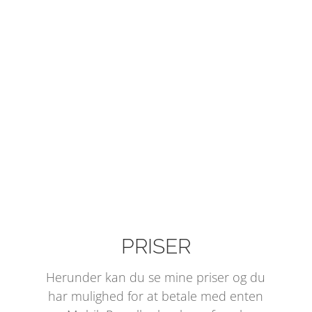
=
BLOG
Læs min blog og mine indlæg
=
KLIENTUDTALELSER
Hvad mener andre
20 65 93 43

PRISER
Herunder kan du se mine priser og du
har mulighed for at betale med enten