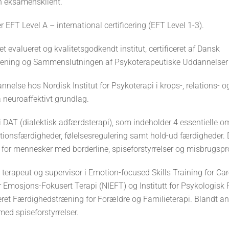
n eksamensklient.
 EFT Level A – international certificering (EFT Level 1-3).
 et evalueret og kvalitetsgodkendt institut, certificeret af Dansk
rening og Sammenslutningen af Psykoterapeutiske Uddannelser
nnelse hos Nordisk Institut for Psykoterapi i krops-, relations- o
 neuroaffektivt grundlag.
 DAT (dialektisk adfærdsterapi), som indeholder 4 essentielle o
ationsfærdigheder, følelsesregulering samt hold-ud færdigheder.
for mennesker med borderline, spiseforstyrrelser og misbrugspr
et terapeut og supervisor i Emotion-focused Skills Training for Ca
or Emosjons-Fokusert Terapi (NIEFT) og Institutt for Psykologisk 
et Færdighedstræning for Forældre og Familieterapi. Blandt an
 med spiseforstyrrelser.