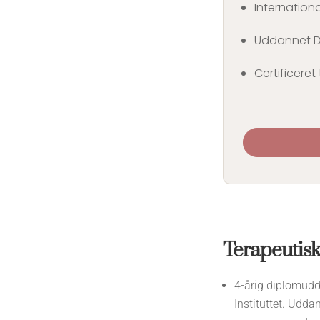
International
Uddannet DA
Certificeret
Terapeutis
4-årig diplomudd
Instituttet. Udda