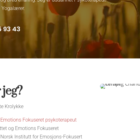
UNGEGRUPPE
 Yogalærer.
5 93 43
 jeg?
te Krolykke
t
Emotions Fokuseret psykoterapeut
uttet og Emotions Fokuseret
 Norsk Institutt for Emosjons-Fokusert