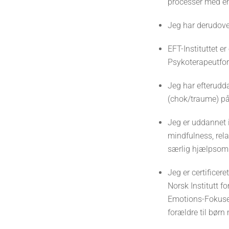
processer med e
Jeg har derudover
EFT-Instituttet er
Psykoterapeutfo
Jeg har efterudda
(chok/traume) på
Jeg er uddannet i
mindfulness, rel
særlig hjælpsom 
Jeg er certificer
Norsk Institutt f
Emotions-Fokuser
forældre til børn