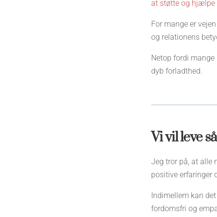
at støtte og hjælpe
For mange er veje
og relationens bety
Netop fordi mange 
dyb forladthed.
Vi vil leve 
Jeg tror på, at all
positive erfaringer 
Indimellem kan det
fordomsfri og empat