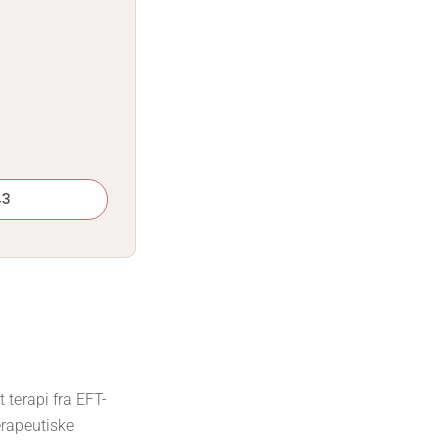
43
terapi fra EFT-
erapeutiske