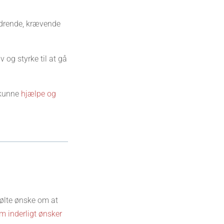
rdrende, krævende
 og styrke til at gå
 kunne
hjælpe og
bfølte ønske om at
m inderligt ønsker