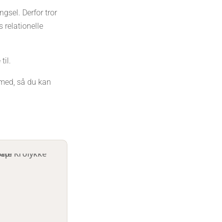
gsel. Derfor tror
 relationelle
til.
r med, så du kan