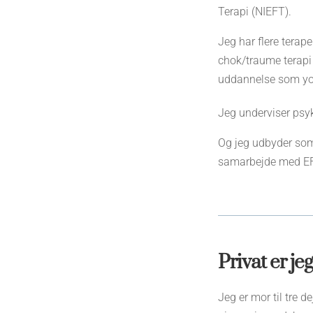
Terapi (NIEFT).
Jeg har flere terap
chok/traume terapi
uddannelse som yog
Jeg underviser psy
Og jeg udbyder som
samarbejde med EFT
Privat er jeg
Jeg er mor til tre 