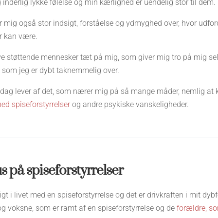
 inderlig lykke følelse og min kærlighed er uendelig stor til dem.
r mig også stor indsigt, forståelse og ydmyghed over, hvor udfo
er kan være.
ve støttende mennesker tæt på mig, som giver mig tro på mig selv
 som jeg er dybt taknemmelig over.
 i dag lever af det, som nærer mig på så mange måder, nemlig at
ed spiseforstyrrelser
og andre psykiske vanskeligheder.
s på spiseforstyrrelser
gt i livet med en spiseforstyrrelse og det er drivkraften i mit dy
g voksne, som er ramt af en spiseforstyrrelse og de
forældre, so