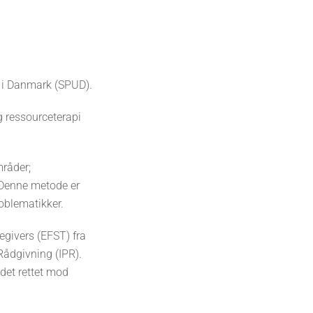
 i Danmark (SPUD).
g ressourceterapi
mråder;
 Denne metode er
oblematikker.
regivers (EFST) fra
Rådgivning (IPR).
det rettet mod