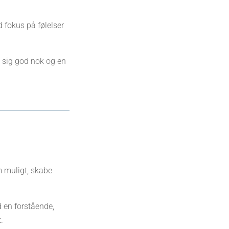
d fokus på følelser
 sig god nok og en
m muligt, skabe
 en forstående,
.