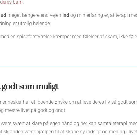
 deres barn.
n
ud
meget længere end vejen
ind
og min erfaring er, at terapi me
dning er utrolig helende.
med en spiseforstyrrelse kæmper med følelser af skam, ikke føle
så godt som muligt
e mennesker har et iboende ønske om at leve deres liv så godt so
og mestre livet på godt og ondt.
 være svært at klare på egen hånd og her kan samtaleterapi med
isk anden være hjælpen til at skabe ny indsigt og mening i livet