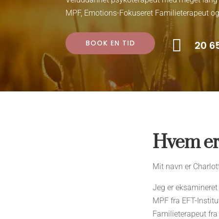
=
MPF, Emotions-Fokuseret Familieterapeut og

BOOK EN TID
20 6
Hvem er
Mit navn er Charlot
Jeg er eksaminere
MPF fra EFT-Instit
Familieterapeut fra