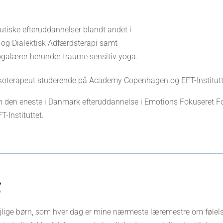
eutiske efteruddannelser blandt andet i
 og Dialektisk Adfærdsterapi samt
alærer herunder traume sensitiv yoga.
koterapeut studerende på Academy Copenhagen og EFT-Institutt
 den eneste i Danmark efteruddannelse i Emotions Fokuseret Fo
-Instituttet.
dejlige børn, som hver dag er mine nærmeste læremestre om følelse